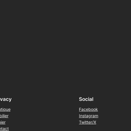
ivacy
Social
tique
Facebook
ilier
Instagram
ier
Twitter/X
tact