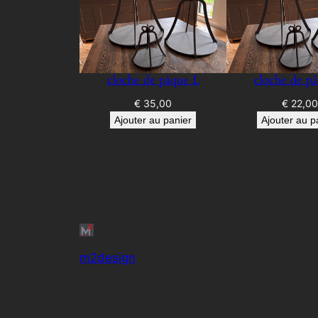
cloche de pâque L
cloche de p
€
35,00
€
22,0
Ajouter au panier
Ajouter au p
m2design