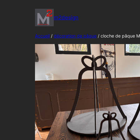
Aller
au
m2design
contenu
Accueil
/
décoration de pâque
/ cloche de pâque M