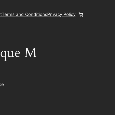
t
Terms and Conditions
Privacy Policy
âque M
se