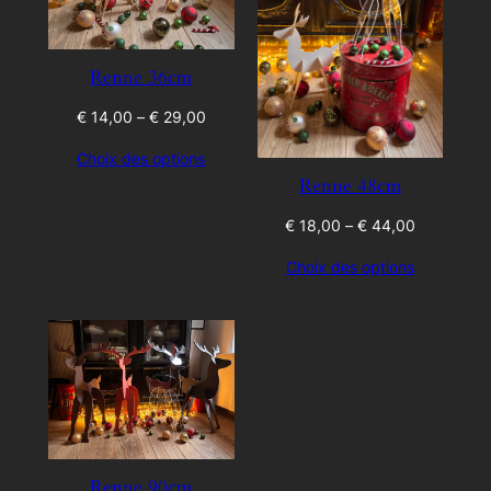
Renne 36cm
Price
€
14,00
–
€
29,00
range:
Choix des options
€ 14,00
Renne 48cm
through
€ 29,00
Price
€
18,00
–
€
44,00
range:
Choix des options
€ 18,00
through
€ 44,00
Renne 90cm