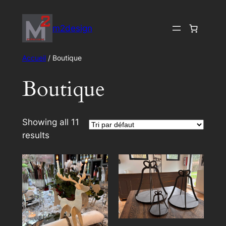
Aller
au
m2design
contenu
Accueil
/ Boutique
Boutique
Showing all 11
results