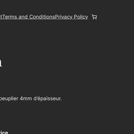
t
Terms and Conditions
Privacy Policy
m
peuplier 4mm d’épaisseur.
rice