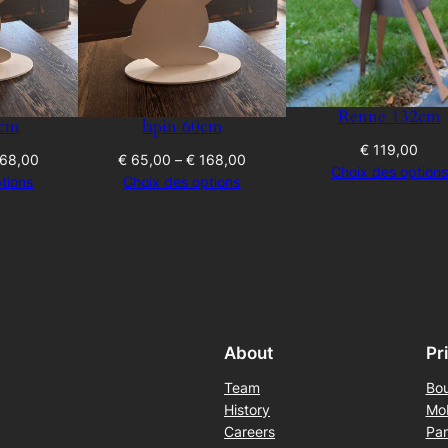
h
€
Renne 132cm
0cm
lapin 60cm
€
119,00
4
Price
Price
68,00
€
65,00
–
€
168,00
Choix des options
range:
range:
tions
Choix des options
4
€ 65,00
€ 65,00
through
through
,
€ 168,00
€ 168,00
0
0
About
Pr
Team
Bou
History
Mob
Careers
Pan