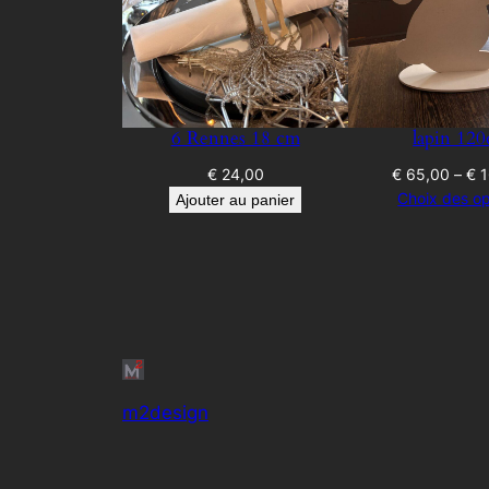
6 Rennes 18 cm
lapin 12
€
24,00
€
65,00
–
€
1
Choix des op
Ajouter au panier
m2design