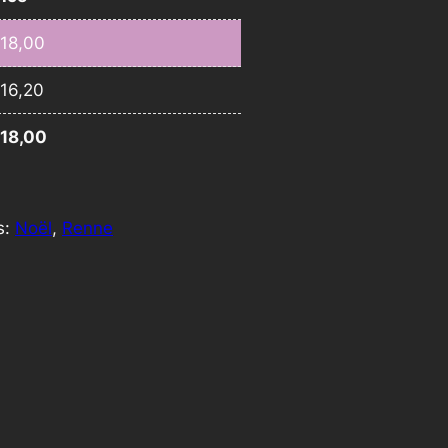
18,00
16,20
18,00
s:
Noël
, 
Renne