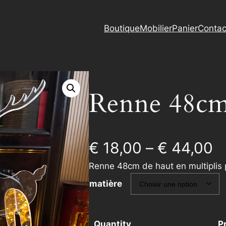
Boutique
Mobilier
Panier
Contac
Renne 48c
P
€
18,00
–
€
44,00
Renne 48cm de haut en multiplis 
r
matière
i
c
Quantity
P