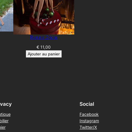
Renne 24cm
€
11,00
Ajouter au panier
ivacy
Social
tique
Facebook
ilier
Instagram
ier
Twitter/X