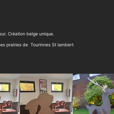
e
8
n
n
,
e
0
4
ur. Création belge unique.
8
0
c
les prairies de Tourinnes St lambert
m
t
h
r
o
u
g